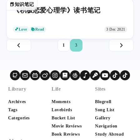
📕知识笔记
《积极恋爱心理学》读书笔记
💕Love
📚Read
3 Dec 2021
1
3
Library
Life
Sites
Archives
Moments
Blogroll
Tags
Lovebirds
Song List
Categories
Bucket List
Gallery
Movie Reviews
Navigation
Book Reviews
Study Abroad