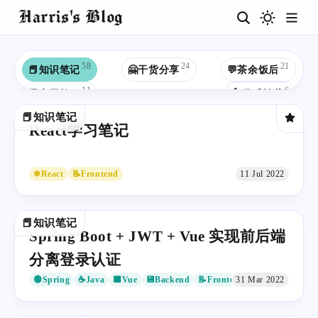
Harris's Blog
58
24
21
📕知识笔记
🤗干货分享
💬茶余饭后
11
6
💻实用教程
👍优质转载
📕知识笔记
React学习笔记
❄React
📝Frontend
11 Jul 2022
📕知识笔记
Spring Boot + JWT + Vue 实现前后端
分离登录认证
🟢Spring
☕Java
🟩Vue
💾Backend
📝Frontend
31 Mar 2022