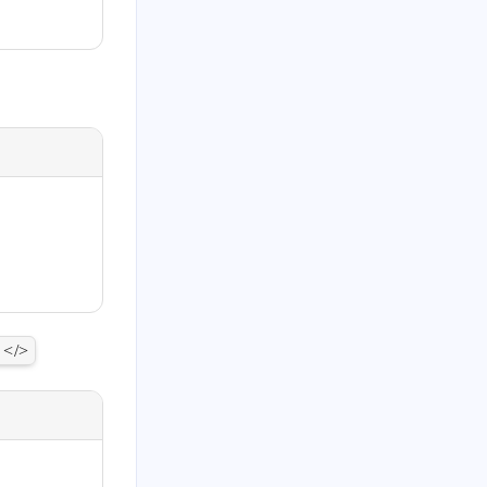
. </>