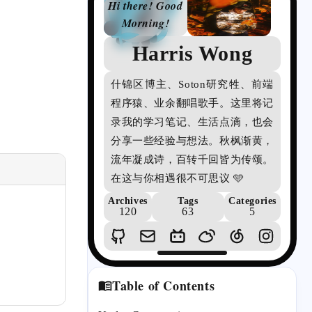
Hi there! Good
Morning!
Harris Wong
詩
頌
什锦区博主、Soton研究牲、前端
の
程序猿、业余翻唱歌手。这里将记
博
录我的学习笔记、生活点滴，也会
客
分享一些经验与想法。秋枫渐黄，
流年凝成诗，百转千回皆为传颂。
在这与你相遇很不可思议 🩵
Archives
Tags
Categories
120
63
5
Table of Contents