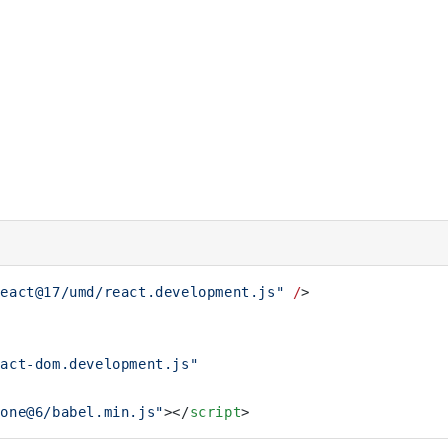
react@17/umd/react.development.js"
 /
>
eact-dom.development.js"
lone@6/babel.min.js"
></
script
>