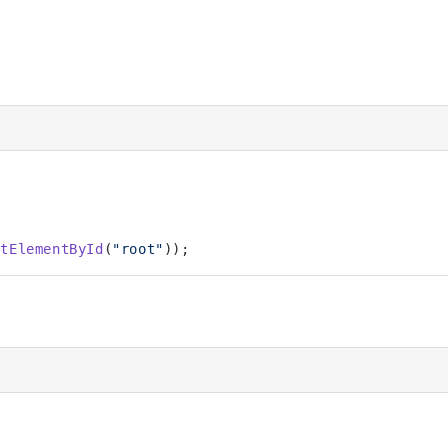
etElementById
(
"root"
));