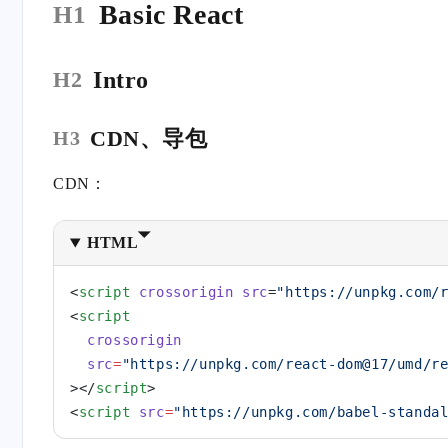
Basic React
H1
Intro
H2
CDN、导包
H3
CDN：
HTML
<
script
 crossorigin
 src
=
"https://unpkg.com/
<
script
  crossorigin
  src
=
"https://unpkg.com/react-dom@17/umd/r
></
script
>
<
script
 src
=
"https://unpkg.com/babel-standa