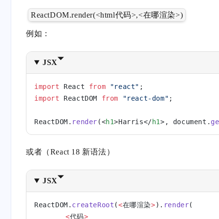
ReactDOM.render(<html代码>,<在哪渲染>)
例如：
JSX
import
 React 
from
 "react"
;
import
 ReactDOM 
from
 "react-dom"
;
ReactDOM.
render
(<
h1
>Harris</
h1
>, document.
g
或者（React 18 新语法）
JSX
ReactDOM.
createRoot
(
<
在哪渲染
>
).
render
(
	<
代码
>