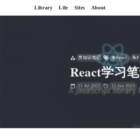
Library
Life
Sites
About
React学习笔记
📕知识笔记
❄React
📝F
React学习
11 Jul 2022
13 Jun 2023