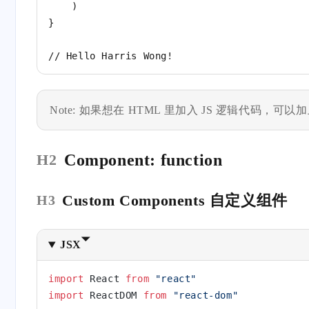
    )
}
// Hello Harris Wong!
Note: 如果想在 HTML 里加入 JS 逻辑代码，可
Component: function
H2
Custom Components 自定义组件
H3
JSX
import
 React 
from
 "react"
import
 ReactDOM 
from
 "react-dom"