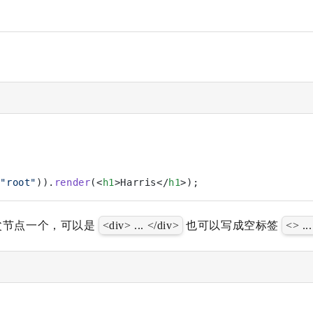
(
"root"
)).
render
(<
h1
>Harris</
h1
>);
父节点一个，可以是
<div> ... </div>
也可以写成空标签
<> ..