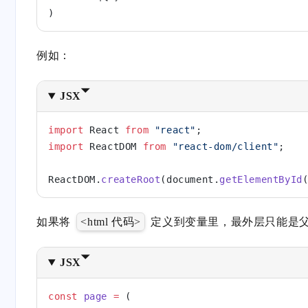
)
例如：
JSX
import
 React 
from
 "react"
;
import
 ReactDOM 
from
 "react-dom/client"
;
ReactDOM.
createRoot
(document.
getElementById
如果将
<html 代码>
定义到变量里，最外层只能是
JSX
const
 page
 =
 (