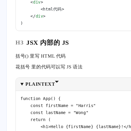
    <
div
>
        <html代码>
    </
div
>
)
JSX 内部的 JS
H3
括号() 里写 HTML 代码
花括号
里的代码可以写 JS 语法
PLAINTEXT
function App() {
    const firstName = "Harris"
    const lastName = "Wong"
    return (
        <h1>Hello {firstName} {lastName}!</