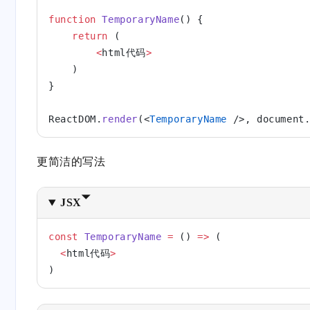
function
 TemporaryName
() {
    return
 (
        <
html代码
>
    )
}
ReactDOM.
render
(<
TemporaryName
 />, document
更简洁的写法
JSX
const
 TemporaryName
 =
 () 
=>
 (
  <
html代码
>
)