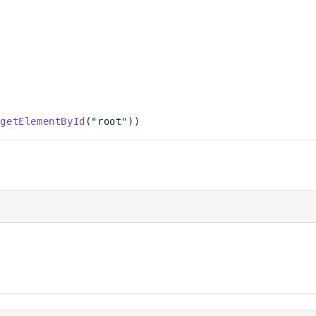
.
getElementById
(
"root"
))