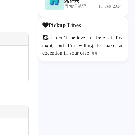
站记录
📕知识笔记
11 Sep 2024
Pickup Lines
I don’t believe in love at first
sight, but I’m willing to make an
exception in your case