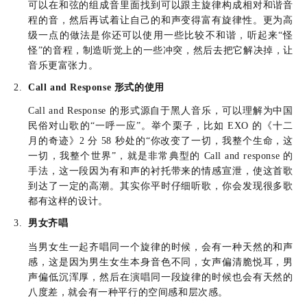
可以在和弦的组成音里面找到可以跟主旋律构成相对和谐音
程的音，然后再试着让自己的和声变得富有旋律性。更为高
📕知识笔记
🎵M
级一点的做法是你还可以使用一些比较不和谐，听起来“怪
和声那
怪”的音程，制造听觉上的一些冲突，然后去把它解决掉，让
7 May 2021
音乐更富张力。
Call and Response 形式的使用
Call and Response 的形式源自于黑人音乐，可以理解为中国
民俗对山歌的“一呼一应”。举个栗子，比如 EXO 的《十二
月的奇迹》2 分 58 秒处的“你改变了一切，我整个生命，这
一切，我整个世界”，就是非常典型的 Call and response 的
手法，这一段因为有和声的衬托带来的情感宣泄，使这首歌
到达了一定的高潮。其实你平时仔细听歌，你会发现很多歌
都有这样的设计。
男女齐唱
当男女生一起齐唱同一个旋律的时候，会有一种天然的和声
感，这是因为男生女生本身音色不同，女声偏清脆悦耳，男
声偏低沉浑厚，然后在演唱同一段旋律的时候也会有天然的
八度差，就会有一种平行的空间感和层次感。