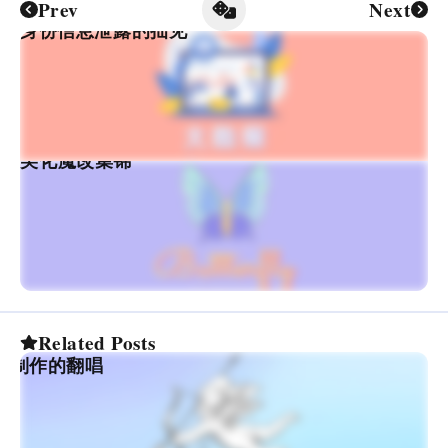
Prev
Next
送和身份信息泄露的拙见
fly主题美化魔改集锦
—在音乐平台发布人生中第
Related Posts
心制作的翻唱