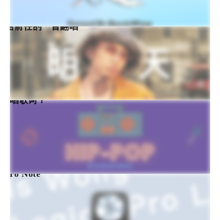
送给前任的一首翻唱
写说唱歌词？
c Pro Note