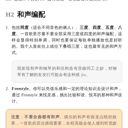
和声编配
H2
包括
同度
（适合不同音色的俩人）、
三度
、
四度
、
五度
、
八
度
。一首歌里尽量不要全部采用三度或四度的和声编配，这
样会显得特别单调，同时也要保证每轨单独播放也是好听
的。我个人喜欢往上或往下叠唱三度，这也最常见的和声方
式。
我发现和声和钢琴的和弦构造有异曲同工之妙，对钢
琴有了解的友友们可能会有这种感 jio。
Freestyle
。你可以凭借乐感和一定的理论知识去设计和声，
通过 Freestyle 来找灵感，挑出比较和谐、悦耳的那种和声设
计。
注意
：
不要全曲都有和声
。偶尔的和声有画龙点睛的效
果，一首歌的层次感很重要，全程高能会使人感到听觉疲