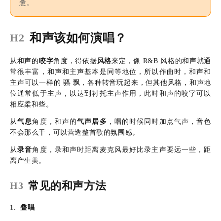
惫。
和声该如何演唱？
H2
从和声的
咬字
角度，得依据
风格
来定，像 R&B 风格的和声就通
常很丰富，和声和主声基本是同等地位，所以作曲时，和声和
主声可以一样的
骚
飘，各种转音玩起来，但其他风格，和声地
位通常低于主声，以达到衬托主声作用，此时和声的咬字可以
相应柔和些。
从
气息
角度，和声的
气声居多
，唱的时候同时加点气声，音色
不会那么干，可以营造整首歌的氛围感。
从
录音
角度，录和声时距离麦克风最好比录主声要远一些，距
离产生美。
常见的和声方法
H3
叠唱